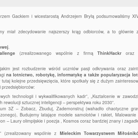
erzem Gackiem i wicestarostą Andrzejem Bryłą podsumowaliśmy XIV
czny miał zdecydowanie najszerszy krąg odbiorców, a to głównie
owej
.
llenge
(zrealizowanego wspólnie z firmą
ThinkHackr
ora
, jakim jest rozbudzenie wśród uczniów pasji odkrywania oraz zain
agi
na lotnictwo, robotykę, informatykę a także popularyzacja lot
 tutaj kolejne przedsięwzięcia, które spotkały się z dużym zainteres
i przedsiębiorców:
ych technologii i wykwa­li­fi­ko­wanych kadr”, „Kształcenie w zawodz
rewolucji sztucznej inteligencji – perspektywa roku 2030”.
ium 3Z – Zobacz, Zbuduj, Zademonstruj (wahadło chaotyczne graw
szonego), Budujemy latające modele samolotów i rakiet, Malowanie 
hlon – Laury olimpijskie i poezja , Kosmos coraz bardziej znany i zagad
ty” (zrealizowany wspólnie z
Mieleckim Towarzystwem Miłośnik