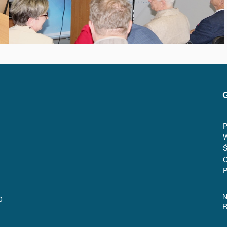
P
W
Ś
C
P
N
0
R