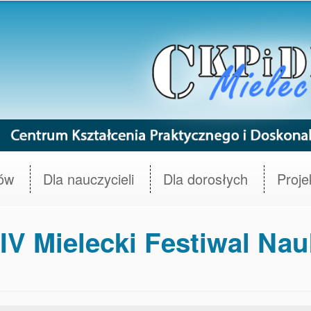
iów
Dla nauczycieli
Dla dorosłych
Proje
 Mielecki Festiwal Nauk