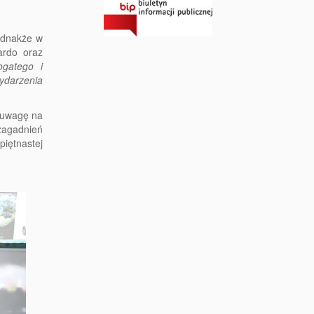
jednakże w
ardo oraz
ogatego i
ydarzenia
i uwagę na
zagadnień
piętnastej