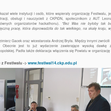
ał wiele instytucji i osób, które wspierały organizację Festiwalu, 
racji, obsługi i nauczycieli z CKPiDN, społecznikom z AUT Leon
łównych organizatorów hackathonu).
"Bez Was nie byłoby tak b
czną pracę, która doprowadziła do tak wielkiego, na skalę kraju, w
imierz Gacek oraz wicestarosta Andrzej Bryła. Między innymi zwrócil
u. Obecnie jest to już wydarzenie zawierające wysoką dawkę 
olskiej. Padła także deklaracja włączenia się Powiatu w organizację 
 z Festiwalu ->
www.festiwal14.ckp.edu.pl